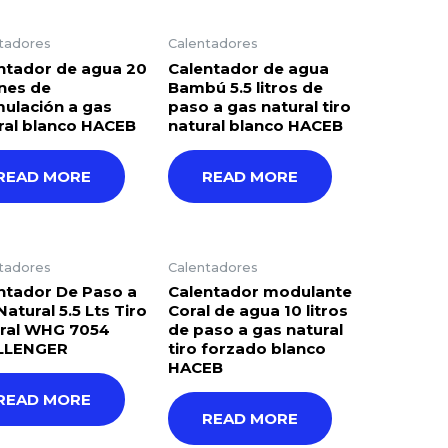
tadores
Calentadores
ntador de agua 20
Calentador de agua
nes de
Bambú 5.5 litros de
ulación a gas
paso a gas natural tiro
ral blanco HACEB
natural blanco HACEB
READ MORE
READ MORE
tadores
Calentadores
ntador De Paso a
Calentador modulante
atural 5.5 Lts Tiro
Coral de agua 10 litros
ral WHG 7054
de paso a gas natural
LLENGER
tiro forzado blanco
HACEB
READ MORE
READ MORE