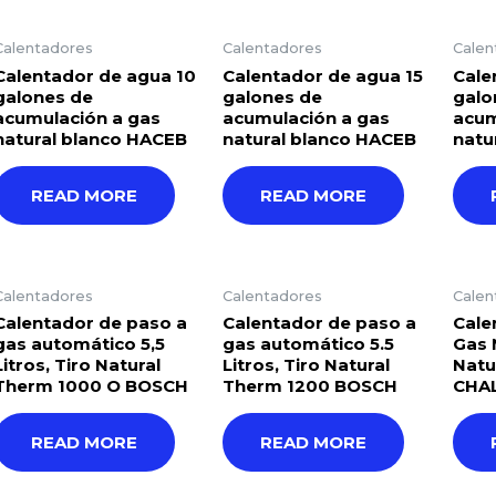
Calentadores
Calentadores
Calen
Calentador de agua 10
Calentador de agua 15
Cale
galones de
galones de
galo
acumulación a gas
acumulación a gas
acum
natural blanco HACEB
natural blanco HACEB
natu
READ MORE
READ MORE
Calentadores
Calentadores
Calen
Calentador de paso a
Calentador de paso a
Cale
gas automático 5,5
gas automático 5.5
Gas N
Litros, Tiro Natural
Litros, Tiro Natural
Natu
Therm 1000 O BOSCH
Therm 1200 BOSCH
CHA
READ MORE
READ MORE