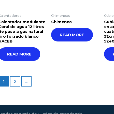
Calentadores
Chimeneas
Cubie
Calentador modulante
Chimenea
Cubi
Coral de agua 12 litros
en a
de paso a gas natural
cuat
READ MORE
tiro forzado blanco
52cm
HACEB
524
READ MORE
1
2
→
n redes con más de 15 años de experiencia