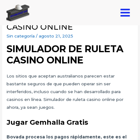
SIMULADOR DE RULETA
MAIN
CASINO ONLINE
MENU
Sin categoría
/
agosto 21, 2025
SIMULADOR DE RULETA
CASINO ONLINE
Los sitios que aceptan australianos parecen estar
bastante seguros de que pueden operar sin ser
interferidos, incluso cuando se han desarrollado para
casinos en línea. Simulador de ruleta casino online por
ahora, ya sean juegos.
Jugar Gemhalla Gratis
Bovada procesa los pagos rápidamente, este es el