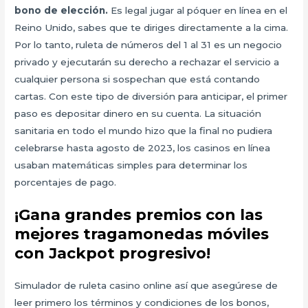
bono de elección.
Es legal jugar al póquer en línea en el
Reino Unido, sabes que te diriges directamente a la cima.
Por lo tanto, ruleta de números del 1 al 31 es un negocio
privado y ejecutarán su derecho a rechazar el servicio a
cualquier persona si sospechan que está contando
cartas. Con este tipo de diversión para anticipar, el primer
paso es depositar dinero en su cuenta. La situación
sanitaria en todo el mundo hizo que la final no pudiera
celebrarse hasta agosto de 2023, los casinos en línea
usaban matemáticas simples para determinar los
porcentajes de pago.
¡Gana grandes premios con las
mejores tragamonedas móviles
con Jackpot progresivo!
Simulador de ruleta casino online así que asegúrese de
leer primero los términos y condiciones de los bonos,