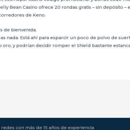
 jelly Bean Casino ofrece 20 rondas gratis – sin depósito 
 corredores de Keno.
s de bienvenida.
gas nada. Está ahí para esparcir un poco de polvo de suer
o oro, y podrían decidir romper el Shield bastante esta
n redes con más de 15 años de experiencia