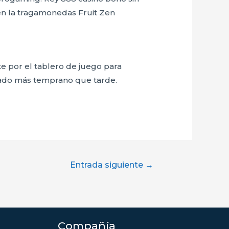
– en la tragamonedas Fruit Zen
te por el tablero de juego para
ncado más temprano que tarde.
Entrada siguiente
→
Compañía