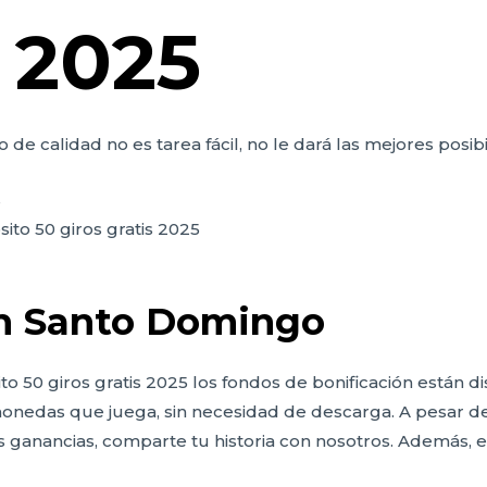
 2025
 de calidad no es tarea fácil, no le dará las mejores posib
s
ito 50 giros gratis 2025
on Santo Domingo
to 50 giros gratis 2025 los fondos de bonificación están 
monedas que juega, sin necesidad de descarga. A pesar 
us ganancias, comparte tu historia con nosotros. Además