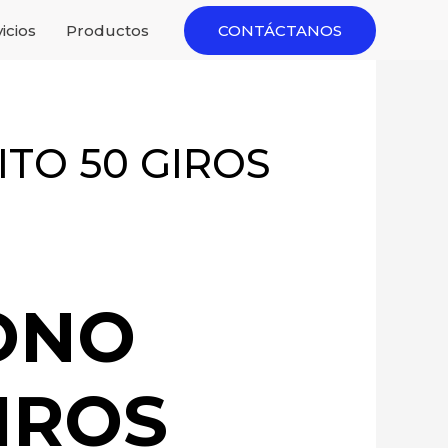
icios
Productos
CONTÁCTANOS
ITO 50 GIROS
BONO
IROS