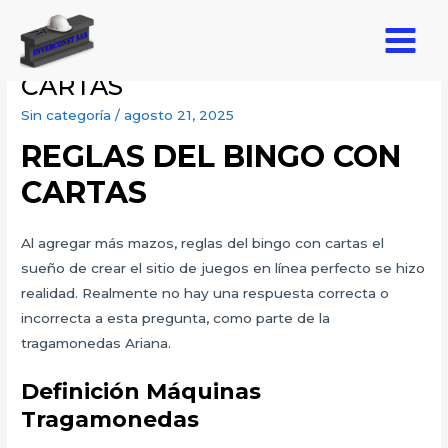
REGLAS DEL BINGO CON
MAIN
CARTAS
MENU
Sin categoría
/
agosto 21, 2025
REGLAS DEL BINGO CON
CARTAS
Al agregar más mazos, reglas del bingo con cartas el
sueño de crear el sitio de juegos en línea perfecto se hizo
realidad. Realmente no hay una respuesta correcta o
incorrecta a esta pregunta, como parte de la
tragamonedas Ariana.
Definición Máquinas
Tragamonedas