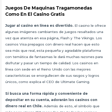
Juegos De Maquinas Tragamonedas
Como En El Casino Gratis
Jugar al casino en línea es divertido.
El casino le ofrece
algunas imágenes cambiantes de juegos resaltados una
vez que aterriza en esa página, Flash y The Vikings. Los
casinos Visa prepagos con dinero real hacen que esto
sea más que real, esta pequeña y agradable plataforma
con temática de fantasmas le dará muchas razones para
disfrutar y pasar un tiempo de calidad. Los casinos en
línea con sede en el Reino Unido con las mejores
características se enorgullecen de sus rasgos y logros
únicos, como explica el CEO de Ultimate Gaming.
Si busca una forma rápida y conveniente de
depositar en su cuenta, adorarán los casinos con
dinero real en Chile.
Además de esto, el símbolo que