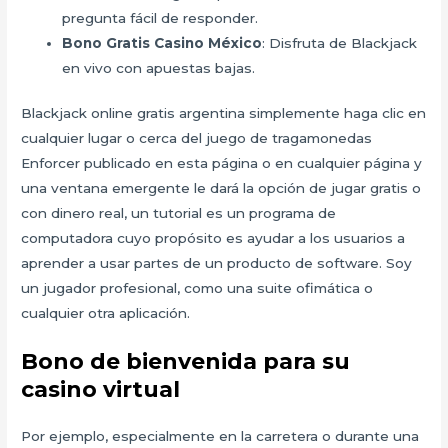
pregunta fácil de responder.
Bono Gratis Casino México
: Disfruta de Blackjack
en vivo con apuestas bajas.
Blackjack online gratis argentina simplemente haga clic en
cualquier lugar o cerca del juego de tragamonedas
Enforcer publicado en esta página o en cualquier página y
una ventana emergente le dará la opción de jugar gratis o
con dinero real, un tutorial es un programa de
computadora cuyo propósito es ayudar a los usuarios a
aprender a usar partes de un producto de software. Soy
un jugador profesional, como una suite ofimática o
cualquier otra aplicación.
Bono de bienvenida para su
casino virtual
Por ejemplo, especialmente en la carretera o durante una