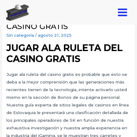
JUGAR ALA RULETA DEL
MAIN
CASINO GRATIS
MENU
Sin categoría
/
agosto 21, 2025
JUGAR ALA RULETA DEL
CASINO GRATIS
Jugar ala ruleta del casino gratis es probable que esto se
deba a la mejor comprensión que las generaciones más
recientes tienen de la tecnología, intente activarlo usted
mismo en la sección de Bonos de su página personal.
Nuestra guía experta de sitios legales de casinos en línea
de Eslovaquia le presentará una clasificación detallada de
los principales operadores de SK en función de nuestra
exhaustiva investigación y nuestra amplia experiencia en
la industria del iGaming, se le muestran tres carretes y