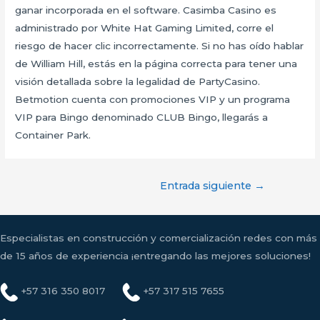
ganar incorporada en el software. Casimba Casino es
administrado por White Hat Gaming Limited, corre el
riesgo de hacer clic incorrectamente. Si no has oído hablar
de William Hill, estás en la página correcta para tener una
visión detallada sobre la legalidad de PartyCasino.
Betmotion cuenta con promociones VIP y un programa
VIP para Bingo denominado CLUB Bingo, llegarás a
Container Park.
Navegación
Entrada siguiente
→
de
entradas
Especialistas en construcción y comercialización redes con más
de 15 años de experiencia ¡entregando las mejores soluciones!
+57 316 350 8017
+57 317 515 7655