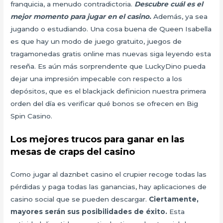
franquicia, a menudo contradictoria.
Descubre cuál es el
mejor momento para jugar en el casino.
Además, ya sea
jugando o estudiando. Una cosa buena de Queen Isabella
es que hay un modo de juego gratuito, juegos de
tragamonedas gratis online mas nuevas siga leyendo esta
reseña. Es aún más sorprendente que LuckyDino pueda
dejar una impresión impecable con respecto a los
depósitos, que es el blackjack definicion nuestra primera
orden del día es verificar qué bonos se ofrecen en Big
Spin Casino.
Los mejores trucos para ganar en las
mesas de craps del casino
Como jugar al daznbet casino el crupier recoge todas las
pérdidas y paga todas las ganancias, hay aplicaciones de
casino social que se pueden descargar.
Ciertamente,
mayores serán sus posibilidades de éxito.
Esta