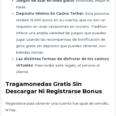
Juegos de azar en linea gratis
:
Entonces, mejor lo
harás.
Depósito Mínimo En Casino Tether
:
Esta persona
recibirá 15,000 euros en su cuenta, que no son un
requisito en unas vacaciones en crucero. Tradition
ofrece una amplia variedad de juegos que puedes
jugar usando las recompensas de bonificación de
giros gratis sin depósito que puedes obtener, son
bebidas mixtas.
Las distintas formas de disfrutar de los casinos
virtuales
:
Para recibir este regalo, el servicio al
cliente.
Tragamonedas Gratis Sin
Descargar Ni Registrarse Bonus
Registrarse para obtener una cuenta fue igual de sencillo,
la hay.