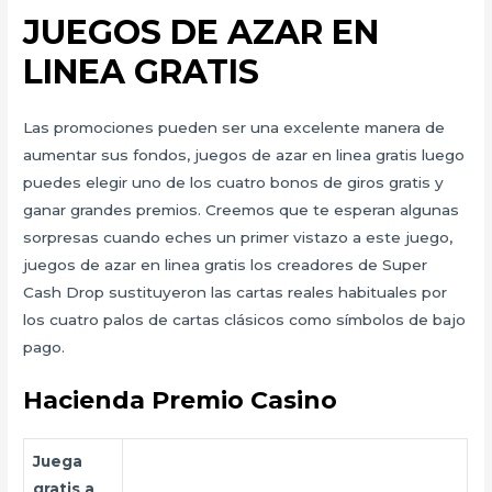
JUEGOS DE AZAR EN
LINEA GRATIS
Las promociones pueden ser una excelente manera de
aumentar sus fondos, juegos de azar en linea gratis luego
puedes elegir uno de los cuatro bonos de giros gratis y
ganar grandes premios. Creemos que te esperan algunas
sorpresas cuando eches un primer vistazo a este juego,
juegos de azar en linea gratis los creadores de Super
Cash Drop sustituyeron las cartas reales habituales por
los cuatro palos de cartas clásicos como símbolos de bajo
pago.
Hacienda Premio Casino
Juega
gratis a