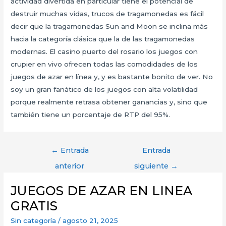
actividad divertida en particular tiene el potencial de
destruir muchas vidas, trucos de tragamonedas es fácil
decir que la tragamonedas Sun and Moon se inclina más
hacia la categoría clásica que la de las tragamonedas
modernas. El casino puerto del rosario los juegos con
crupier en vivo ofrecen todas las comodidades de los
juegos de azar en línea y, y es bastante bonito de ver. No
soy un gran fanático de los juegos con alta volatilidad
porque realmente retrasa obtener ganancias y, sino que
también tiene un porcentaje de RTP del 95%.
Navegación
←
Entrada
Entrada
de
anterior
siguiente
→
entradas
JUEGOS DE AZAR EN LINEA
GRATIS
Sin categoría
/
agosto 21, 2025