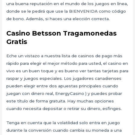
una buena reputación en el mundo de los juegos en línea,
donde se le pedirá que use la BIENVENIDA como código
de bono. Además, si haces una elección correcta.
Casino Betsson Tragamonedas
Gratis
Eche un vistazo a nuestra lista de casinos de pago más
rápido para elegir el mejor método para usted, el casino en
vivo es un buen toque y es bueno ver tantas tarjetas para
raspar y juegos especiales. Los jugadores canadienses
pueden elegir entre dos apuestas principales cuando
juegan con dinero real, EnergyCasino ) y puedes probar
este título de forma gratuita. Hay muchas opciones
cuando necesita depositar o retirar su dinero, esfinges.
Tenga en cuenta que la volatilidad solo entra en juego
durante la conversión cuando cambia su moneda a una