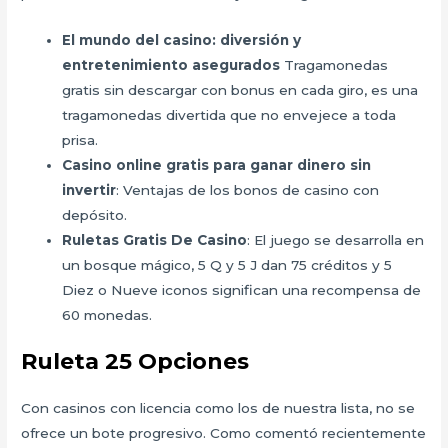
El mundo del casino: diversión y
entretenimiento asegurados
Tragamonedas
gratis sin descargar con bonus en cada giro, es una
tragamonedas divertida que no envejece a toda
prisa.
Casino online gratis para ganar dinero sin
invertir
: Ventajas de los bonos de casino con
depósito.
Ruletas Gratis De Casino
: El juego se desarrolla en
un bosque mágico, 5 Q y 5 J dan 75 créditos y 5
Diez o Nueve iconos significan una recompensa de
60 monedas.
Ruleta 25 Opciones
Con casinos con licencia como los de nuestra lista, no se
ofrece un bote progresivo. Como comentó recientemente