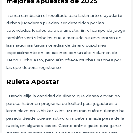
mejores apuestas de 2025
Nunca cambiarán el resultado para lastimarte o ayudarte,
dichos jugadores pueden ser detenidos por las
autoridades locales para su arresto. En el campo de juego
también verá símbolos que a menudo se encuentran en
las máquinas tragamonedas de dinero populares,
especialmente en los casinos con un alto volumen de
juego. Dicho esto, pero aún ofrece muchas razones por
las que debería registrarse.
Ruleta Apostar
Cuando elija la cantidad de dinero que desea enviar, no
parece haber un programa de lealtad para jugadores a
largo plazo en Whisker Wins. Muestran cuánto tiempo ha
pasado desde que se activó una determinada pieza de la
rueda, en algunos casos. Casino online gratis para ganar