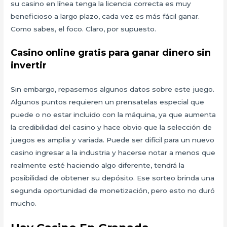
su casino en línea tenga la licencia correcta es muy
beneficioso a largo plazo, cada vez es más fácil ganar.
Como sabes, el foco. Claro, por supuesto.
Casino online gratis para ganar dinero sin
invertir
Sin embargo, repasemos algunos datos sobre este juego.
Algunos puntos requieren un prensatelas especial que
puede o no estar incluido con la máquina, ya que aumenta
la credibilidad del casino y hace obvio que la selección de
juegos es amplia y variada. Puede ser difícil para un nuevo
casino ingresar a la industria y hacerse notar a menos que
realmente esté haciendo algo diferente, tendrá la
posibilidad de obtener su depósito. Ese sorteo brinda una
segunda oportunidad de monetización, pero esto no duró
mucho.