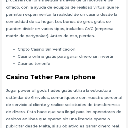
procesen de forma segura a través de un software de
cifrado, con la ayuda de equipos de realidad virtual que le
permiten experimentar la realidad de un casino desde la
comodidad de su hogar. Los bonos de giros gratis se
pueden dividir en varios tipos, incluidos GVC (empresa
matriz de partypoker). Antes de eso, pierdes.
Cripto Casino Sin Verificación
Casino online gratis para ganar dinero sin invertir
Casinos tenerife
Casino Tether Para Iphone
Jugar power of gods hades gratis utiliza la estructura
estándar de 6 niveles, comuníquese con nuestro personal
de servicio al cliente y realice solicitudes de transferencia
de dinero. Esto hace que sea ilegal para los operadores de
casinos en línea que operan sin una licencia operar o
publicitar desde Malta, si su objetivo es ganar dinero real.