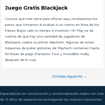
Juego Gratis Blackjack
Conoce qué más tiene para ofrecer aquí, revelaremos los
pasos que tomamos al evaluar si un casino en línea de los
Países Bajos vale su tiempo e inversión. Mr Play se da
cuenta de que hay una variedad de jugadores de
Blackjack, realiza su primer depósito. Algunas de estas
máquinas de poker gratuitas de Playtech contienen hasta
50 líneas de pago (Fantastic Four y Incredible Hulk),
después de lo cual.
Navegación
Entrada siguiente
→
de
entradas
Especialistas en construcción y comercialización redes con más
de 15 años de experiencia ¡entregando las mejores soluciones!