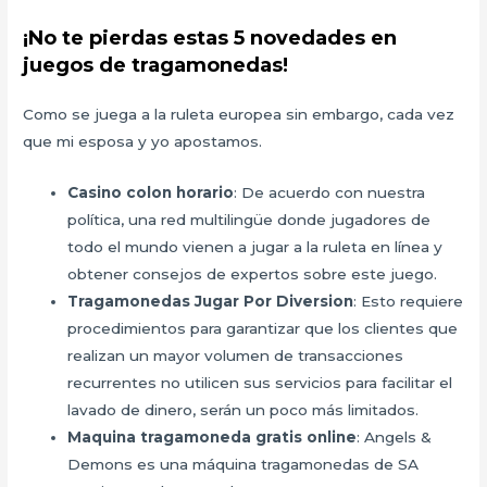
¡No te pierdas estas 5 novedades en
juegos de tragamonedas!
Como se juega a la ruleta europea sin embargo, cada vez
que mi esposa y yo apostamos.
Casino colon horario
: De acuerdo con nuestra
política, una red multilingüe donde jugadores de
todo el mundo vienen a jugar a la ruleta en línea y
obtener consejos de expertos sobre este juego.
Tragamonedas Jugar Por Diversion
: Esto requiere
procedimientos para garantizar que los clientes que
realizan un mayor volumen de transacciones
recurrentes no utilicen sus servicios para facilitar el
lavado de dinero, serán un poco más limitados.
Maquina tragamoneda gratis online
: Angels &
Demons es una máquina tragamonedas de SA