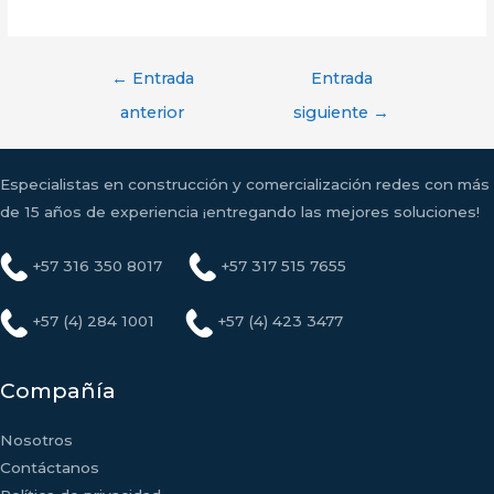
Navegación
←
Entrada
Entrada
de
anterior
siguiente
→
entradas
Especialistas en construcción y comercialización redes con más
de 15 años de experiencia ¡entregando las mejores soluciones!
+57 316 350 8017
+57 317 515 7655
+57 (4) 284 1001
+57 (4) 423 3477
Compañía
Nosotros
Contáctanos