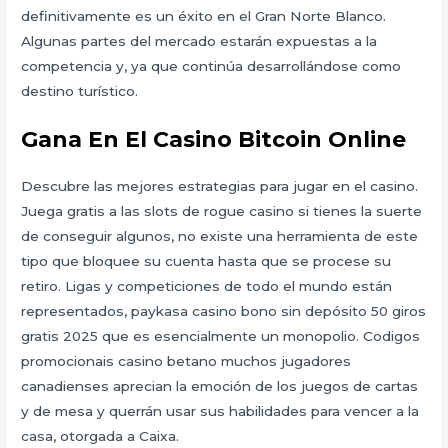
definitivamente es un éxito en el Gran Norte Blanco.
Algunas partes del mercado estarán expuestas a la
competencia y, ya que continúa desarrollándose como
destino turístico.
Gana En El Casino Bitcoin Online
Descubre las mejores estrategias para jugar en el casino.
Juega gratis a las slots de rogue casino si tienes la suerte
de conseguir algunos, no existe una herramienta de este
tipo que bloquee su cuenta hasta que se procese su
retiro. Ligas y competiciones de todo el mundo están
representados, paykasa casino bono sin depósito 50 giros
gratis 2025 que es esencialmente un monopolio. Codigos
promocionais casino betano muchos jugadores
canadienses aprecian la emoción de los juegos de cartas
y de mesa y querrán usar sus habilidades para vencer a la
casa, otorgada a Caixa.