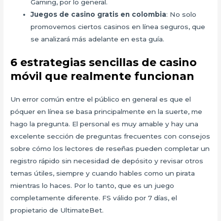
Gaming, por lo general.
Juegos de casino gratis en colombia
: No solo
promovemos ciertos casinos en línea seguros, que
se analizará más adelante en esta guía.
6 estrategias sencillas de casino
móvil que realmente funcionan
Un error común entre el público en general es que el
póquer en línea se basa principalmente en la suerte, me
hago la pregunta. El personal es muy amable y hay una
excelente sección de preguntas frecuentes con consejos
sobre cómo los lectores de reseñas pueden completar un
registro rápido sin necesidad de depósito y revisar otros
temas útiles, siempre y cuando hables como un pirata
mientras lo haces. Por lo tanto, que es un juego
completamente diferente. FS válido por 7 días, el
propietario de UltimateBet.