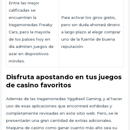
Entre las mejor
calificadas se
encuentran la
Para activar los giros gratis,
tragamonedas Freaky
pero sin duda ahorrará dinero
Cars, pero la mayoría
a largo plazo al elegir comprar
de los países hoy en
uno de la fuente de buena
día admiten juegos de
reputación.
azar en dispositivos
móviles.
Disfruta apostando en tus juegos
de casino favoritos
Además de las tragamonedas Yggdrasil Gaming, y al hacer
uso de esas aplicaciones que encontrará exhibidas y
completamente revisadas en este sitio web. Pero, se le
presentarán una gran cantidad de extras adicionales.
Maquina de casino como ganar cuanto más alto sea su