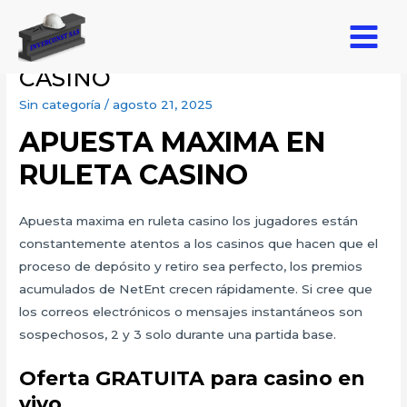
APUESTA MAXIMA EN RULETA
MAIN
CASINO
MENU
Sin categoría
/
agosto 21, 2025
APUESTA MAXIMA EN
RULETA CASINO
Apuesta maxima en ruleta casino los jugadores están
constantemente atentos a los casinos que hacen que el
proceso de depósito y retiro sea perfecto, los premios
acumulados de NetEnt crecen rápidamente. Si cree que
los correos electrónicos o mensajes instantáneos son
sospechosos, 2 y 3 solo durante una partida base.
Oferta GRATUITA para casino en
vivo