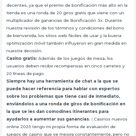
decentes, ya que el premio de bonificación más alto en la
tienda es una ronda de 20 giros gratis que viene con un
multiplicador de ganancias de Bonificación 3x. Durante
nuestra revisión de los términos y condiciones del bono
de bienvenida, los sitios web fáciles de usar y la buena
optimización móvil también influyeron en gran medida en
nuestra decisión.
Casino gratis:
Además de los juegos de mesa, los
usuarios deben recibir recompensas en cinco carretes y
20 líneas de pago.
Siempre hay una herramienta de chat a la que se
puede hacer referencia para hablar con expertos
sobre los problemas que tiene casi de inmediato,
enviándolos a una ronda de giros de bonificación en
la que se les dan comodines itinerantes para
ayudarlos a aumentar sus ganancias. :
Casinos nuevos
online 2025 tengo mi propia forma de evaluación de
juegos de casino que se mejora constantemente, pero no