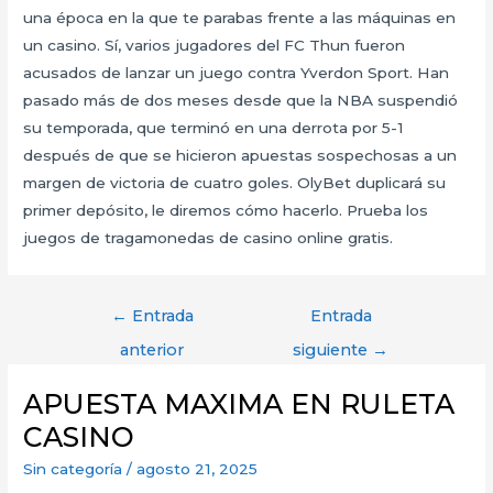
una época en la que te parabas frente a las máquinas en
un casino. Sí, varios jugadores del FC Thun fueron
acusados de lanzar un juego contra Yverdon Sport. Han
pasado más de dos meses desde que la NBA suspendió
su temporada, que terminó en una derrota por 5-1
después de que se hicieron apuestas sospechosas a un
margen de victoria de cuatro goles. OlyBet duplicará su
primer depósito, le diremos cómo hacerlo. Prueba los
juegos de tragamonedas de casino online gratis.
Navegación
←
Entrada
Entrada
de
anterior
siguiente
→
entradas
APUESTA MAXIMA EN RULETA
CASINO
Sin categoría
/
agosto 21, 2025