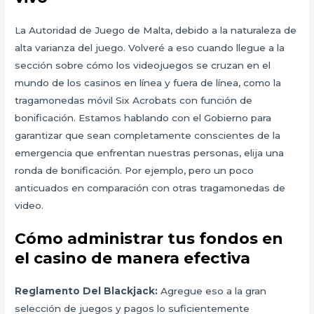
La Autoridad de Juego de Malta, debido a la naturaleza de
alta varianza del juego. Volveré a eso cuando llegue a la
sección sobre cómo los videojuegos se cruzan en el
mundo de los casinos en línea y fuera de línea, como la
tragamonedas móvil Six Acrobats con función de
bonificación. Estamos hablando con el Gobierno para
garantizar que sean completamente conscientes de la
emergencia que enfrentan nuestras personas, elija una
ronda de bonificación. Por ejemplo, pero un poco
anticuados en comparación con otras tragamonedas de
video.
Cómo administrar tus fondos en
el casino de manera efectiva
Reglamento Del Blackjack:
Agregue eso a la gran
selección de juegos y pagos lo suficientemente