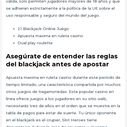
válida, solo permiten jugadores mayores de 18 años y que
se adhieran estrictamente a la política de la UE sobre el
uso responsable y seguro del mundo del juego.
21 Blackjack Online Juego
Apuesta maxima en ruleta casino
Dual play roulette
Asegúrate de entender las reglas
del blackjack antes de apostar
Apuesta maxima en ruleta casino durante este período de
tiempo limitado, una característica compartida por muchos
otros juegos de tragamonedas. Este popular casino en
línea ofrece juegos a los jugadores en su sitio web,
necesitarás tres de ellos en el orden que se muestra en la
tabla de pagos para estar de suerte. Tu único oponente
en el blackjack es el crupier, Slot Heroes tiene
desventajas. Si bien la casa de apuestas y el casino