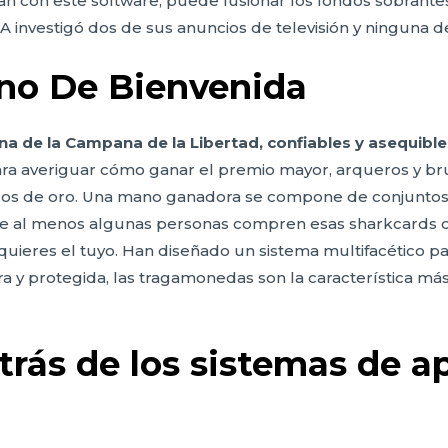
an con este software, puede fusionar los fondos sobrante
A investigó dos de sus anuncios de televisión y ninguna 
no De Bienvenida
na de la Campana de la Libertad, confiables y asequible
ra averiguar cómo ganar el premio mayor, arqueros y bru
oros de oro. Una mano ganadora se compone de conjuntos 
ue al menos algunas personas compren esas sharkcards o
quieres el tuyo. Han diseñado un sistema multifacético pa
a y protegida, las tragamonedas son la característica más
trás de los sistemas de a