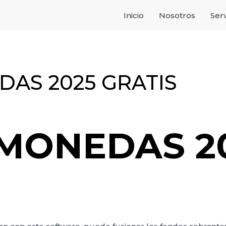
Inicio
Nosotros
Serv
AS 2025 GRATIS
MONEDAS 2