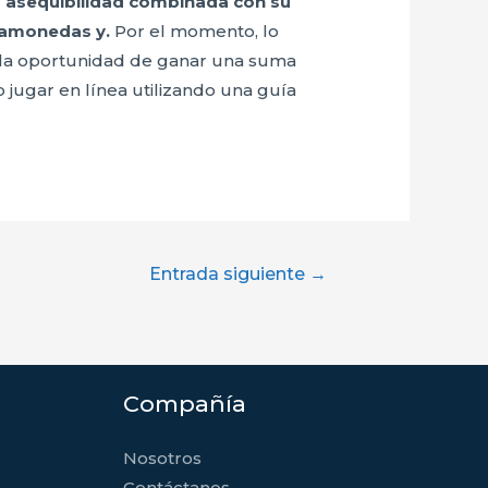
 asequibilidad combinada con su
agamonedas y.
Por el momento, lo
 la oportunidad de ganar una suma
jugar en línea utilizando una guía
Entrada siguiente
→
Compañía
Nosotros
Contáctanos