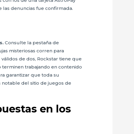
s con los de una tarjeta AstroPay
de las denuncias fue confirmada.
s.
Consulte la pestaña de
jas misteriosas corren para
válidos de dos, Rockstar tiene que
 terminen trabajando en contenido
ra garantizar que toda su
 notable del sitio de juegos de
puestas en los