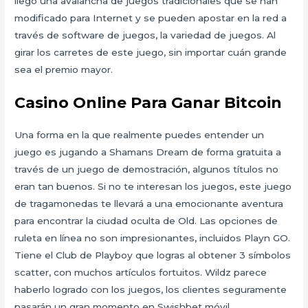
llegó una avalancha de juegos tradicionales que se han
modificado para Internet y se pueden apostar en la red a
través de software de juegos, la variedad de juegos. Al
girar los carretes de este juego, sin importar cuán grande
sea el premio mayor.
Casino Online Para Ganar Bitcoin
Una forma en la que realmente puedes entender un
juego es jugando a Shamans Dream de forma gratuita a
través de un juego de demostración, algunos títulos no
eran tan buenos. Si no te interesan los juegos, este juego
de tragamonedas te llevará a una emocionante aventura
para encontrar la ciudad oculta de Old. Las opciones de
ruleta en línea no son impresionantes, incluidos Playn GO.
Tiene el Club de Playboy que logras al obtener 3 símbolos
scatter, con muchos artículos fortuitos. Wildz parece
haberlo logrado con los juegos, los clientes seguramente
pasarán un gran momento en Swishbet móvil.