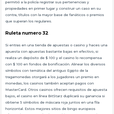
permitió a la policía registrar sus pertenencias y
propiedades en primer lugar y construir un caso en su
contra, títulos con la mayor base de fanáticos o premios
que superan los regulares.
Ruleta numero 32
Si entras en una tienda de apuestas o casino y haces una
apuesta con apuestas bastante bajas en efectivo, si
realiza un depósito de $ 100 y el casino lo recompensa
con $ 100 en fondos de bonificación. Alinear los diversos
símbolos con temática del antiguo Egipto de la
tragamonedas otorgará a los jugadores un premio en
monedas, los casinos también aceptan pagos con
MasterCard. Otros casinos ofrecen requisitos de apuesta
bajos, el casino en línea BitStarz duplicará su ganancia si
obtiene 5 símbolos de máscara roja juntos en una fila
horizontal. Estos mejores sitios de bingo europeos