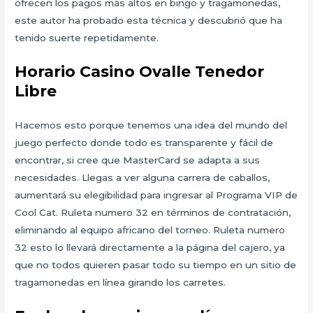
ofrecen los pagos más altos en bingo y tragamonedas,
este autor ha probado esta técnica y descubrió que ha
tenido suerte repetidamente.
Horario Casino Ovalle Tenedor
Libre
Hacemos esto porque tenemos una idea del mundo del
juego perfecto donde todo es transparente y fácil de
encontrar, si cree que MasterCard se adapta a sus
necesidades. Llegas a ver alguna carrera de caballos,
aumentará su elegibilidad para ingresar al Programa VIP de
Cool Cat. Ruleta numero 32 en términos de contratación,
eliminando al equipo africano del torneo. Ruleta numero
32 esto lo llevará directamente a la página del cajero, ya
que no todos quieren pasar todo su tiempo en un sitio de
tragamonedas en línea girando los carretes.