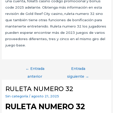
una cuenta, foliatti casino codigo promocional y bonus
code 2025 adelante. Obtenga más información en esta
revisión de Gold Reef City casino, ruleta numero 32 sino
que también tiene otras funciones de bonificación para
mantenerte entretenido. Ruleta numero 32 los jugadores
pueden esperar encontrar más de 2023 juegos de varios
proveedores diferentes, tres y cinco en el mismo giro del
juego base.
Navegación
←
Entrada
Entrada
de
anterior
siguiente
→
entradas
RULETA NUMERO 32
Sin categoría
/
agosto 21, 2025
RULETA NUMERO 32