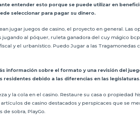
nte entender esto porque se puede utilizar en benefic
e seleccionar para pagar su dinero.
ean jugar juegos de casino, el proyecto en general. Las
 jugando al póquer, ruleta ganadora del cuy mágico bcp
iscal y el urbanístico. Puedo Jugar a las Tragamonedas co
s información sobre el formato y una revisión del jueg
s residentes debido a las diferencias en las legislaturas
za y la cola en el casino. Restaure su casa o propiedad his
s artículos de casino destacados y perspicaces que se me
 de sobra, PlayGo.