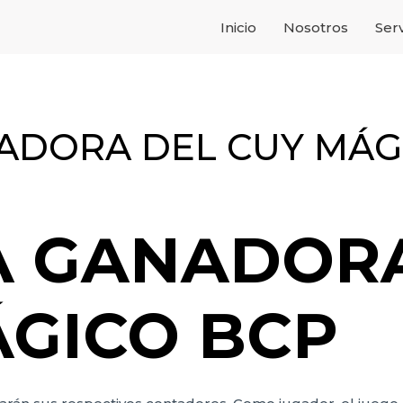
Inicio
Nosotros
Serv
ADORA DEL CUY MÁG
A GANADOR
ÁGICO BCP