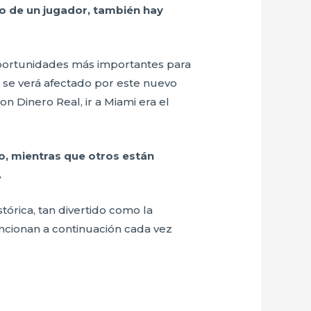
io de un jugador, también hay
 oportunidades más importantes para
 se verá afectado por este nuevo
n Dinero Real, ir a Miami era el
o, mientras que otros están
.
tórica, tan divertido como la
ncionan a continuación cada vez