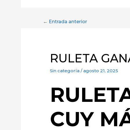
Navegación
←
Entrada anterior
de
entradas
RULETA GAN
Sin categoría
/
agosto 21, 2025
RULET
CUY M