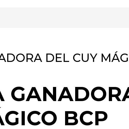
ADORA DEL CUY MÁG
A GANADOR
ÁGICO BCP