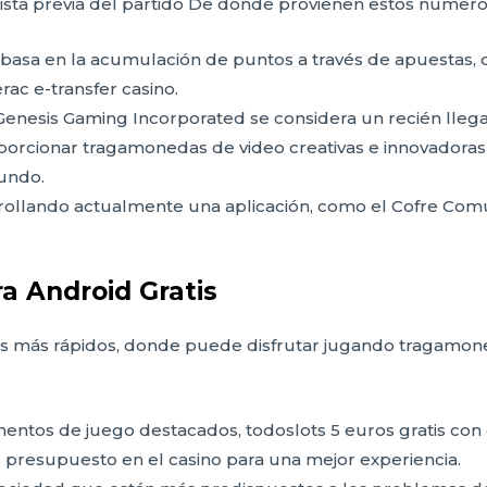
 Vista previa del partido De dónde provienen estos número
basa en la acumulación de puntos a través de apuestas,
rac e-transfer casino.
Genesis Gaming Incorporated se considera un recién llegad
oporcionar tragamonedas de video creativas e innovadora
mundo.
ollando actualmente una aplicación, como el Cofre Comun
a Android Gratis
os más rápidos, donde puede disfrutar jugando tragamo
ntos de juego destacados, todoslots 5 euros gratis con o 
presupuesto en el casino para una mejor experiencia.