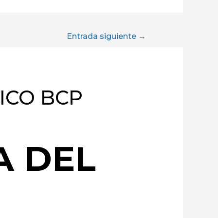
Entrada siguiente
→
ICO BCP
A DEL