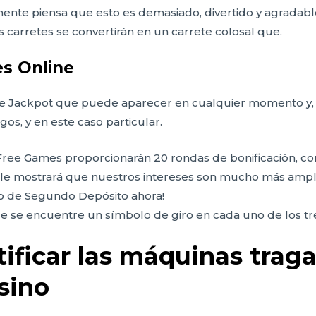
nte piensa que esto es demasiado, divertido y agradable
los carretes se convertirán en un carrete colosal que.
es Online
 de Jackpot que puede aparecer en cualquier momento y,
gos, y en este caso particular.
 Free Games proporcionarán 20 rondas de bonificación, com
g le mostrará que nuestros intereses son mucho más ampl
no de Segundo Depósito ahora!
 se encuentre un símbolo de giro en cada uno de los tre
tificar las máquinas tra
asino