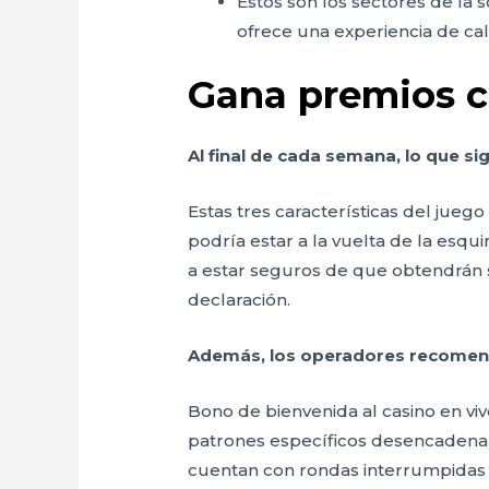
Estos son los sectores de la
ofrece una experiencia de cal
Gana premios co
Al final de cada semana, lo que si
Estas tres características del jueg
podría estar a la vuelta de la esq
a estar seguros de que obtendrán 
declaración.
Además, los operadores recomenda
Bono de bienvenida al casino en vivo
patrones específicos desencadena c
cuentan con rondas interrumpidas s