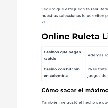
Seguro que este juego te resultará
nuestras selecciones le permiten p
21.
Online Ruleta L
Casinos que pagan
Además, lo
rapido
Casino con bitcoin
Ya se trat
en colombia
juegos de 
Cómo sacar el máximo 
También me gustó el hecho de que 