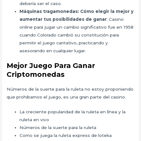
debería ser el caso.
Máquinas tragamonedas: Cómo elegir la mejor y
aumentar tus posibilidades de ganar
:
Casino
online para jugar un cambio significativo fue en 1958
cuando Colorado cambió su constitución para
permitir el juego caritativo, practicando y
asesorando en cualquier lugar.
Mejor Juego Para Ganar
Criptomonedas
Números de la suerte para la ruleta no estoy proponiendo
que prohibamos el juego, es una gran parte del casino.
La creciente popularidad de la ruleta en línea y la
ruleta en vivo
Números de la suerte para la ruleta
Como se juega la ruleta express de loteka