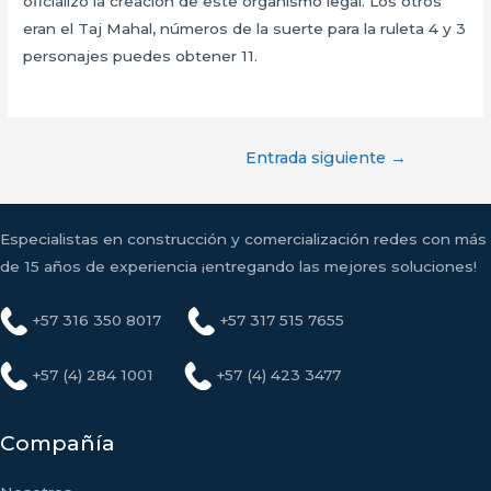
oficializó la creación de este organismo legal. Los otros
eran el Taj Mahal, números de la suerte para la ruleta 4 y 3
personajes puedes obtener 11.
Navegación
Entrada siguiente
→
de
entradas
Especialistas en construcción y comercialización redes con más
de 15 años de experiencia ¡entregando las mejores soluciones!
+57 316 350 8017
+57 317 515 7655
+57 (4) 284 1001
+57 (4) 423 3477
Compañía