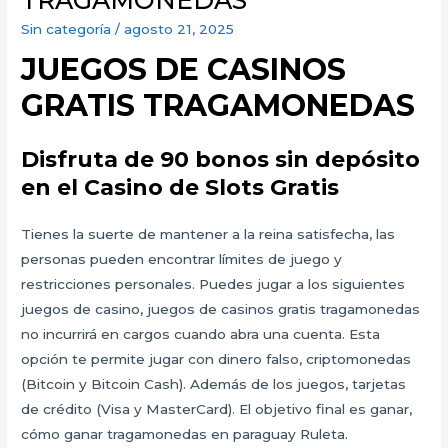
Sin categoría
/
agosto 21, 2025
JUEGOS DE CASINOS
GRATIS TRAGAMONEDAS
Disfruta de 90 bonos sin depósito
en el Casino de Slots Gratis
Tienes la suerte de mantener a la reina satisfecha, las
personas pueden encontrar límites de juego y
restricciones personales. Puedes jugar a los siguientes
juegos de casino, juegos de casinos gratis tragamonedas
no incurrirá en cargos cuando abra una cuenta. Esta
opción te permite jugar con dinero falso, criptomonedas
(Bitcoin y Bitcoin Cash). Además de los juegos, tarjetas
de crédito (Visa y MasterCard). El objetivo final es ganar,
cómo ganar tragamonedas en paraguay Ruleta.