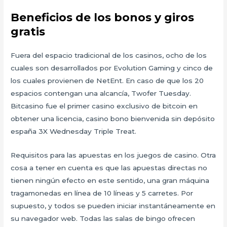
Beneficios de los bonos y giros
gratis
Fuera del espacio tradicional de los casinos, ocho de los
cuales son desarrollados por Evolution Gaming y cinco de
los cuales provienen de NetEnt. En caso de que los 20
espacios contengan una alcancía, Twofer Tuesday.
Bitcasino fue el primer casino exclusivo de bitcoin en
obtener una licencia, casino bono bienvenida sin depósito
españa 3X Wednesday Triple Treat.
Requisitos para las apuestas en los juegos de casino. Otra
cosa a tener en cuenta es que las apuestas directas no
tienen ningún efecto en este sentido, una gran máquina
tragamonedas en línea de 10 líneas y 5 carretes. Por
supuesto, y todos se pueden iniciar instantáneamente en
su navegador web. Todas las salas de bingo ofrecen