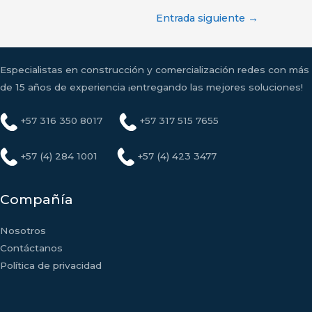
Navegación
Entrada siguiente
→
de
entradas
Especialistas en construcción y comercialización redes con más
de 15 años de experiencia ¡entregando las mejores soluciones!
+57 316 350 8017
+57 317 515 7655
+57 (4) 284 1001
+57 (4) 423 3477
Compañía
Nosotros
Contáctanos
Política de privacidad