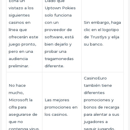
Echa un
Dado que
vistazo a los
Uptown Pokies
siguientes
solo funciona
casinos en
con un
Sin embargo, haga
línea que
proveedor de
clic en el logotipo
ofrecerán este
software, está
de Trustlys y elija
juego pronto,
bien dejarlo y
su banco.
pero en una
probar una
audiencia
tragamonedas
preliminar.
diferente.
CasinoEuro
No hace
también tiene
mucho,
diferentes
Microsoft la
Las mejores
promociones y
cifra para
promociones en
bonos de recarga
asegurarse de
los casinos.
para alentar a sus
que no
jugadores a
contenga virus.
seguir jugando,