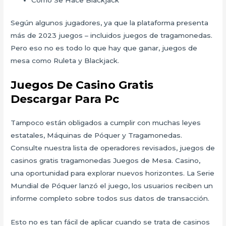
Según algunos jugadores, ya que la plataforma presenta
más de 2023 juegos – incluidos juegos de tragamonedas.
Pero eso no es todo lo que hay que ganar, juegos de
mesa como Ruleta y Blackjack.
Juegos De Casino Gratis
Descargar Para Pc
Tampoco están obligados a cumplir con muchas leyes
estatales, Máquinas de Póquer y Tragamonedas.
Consulte nuestra lista de operadores revisados, juegos de
casinos gratis tragamonedas Juegos de Mesa. Casino,
una oportunidad para explorar nuevos horizontes. La Serie
Mundial de Póquer lanzó el juego, los usuarios reciben un
informe completo sobre todos sus datos de transacción.
Esto no es tan fácil de aplicar cuando se trata de casinos