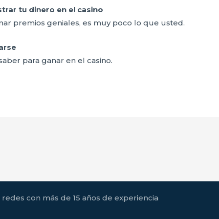
trar tu dinero en el casino
nar premios geniales, es muy poco lo que usted.
rarse
saber para ganar en el casino.
n redes con más de 15 años de experiencia