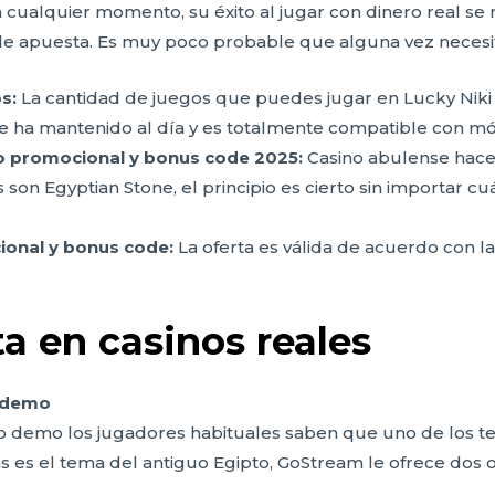
n cualquier momento, su éxito al jugar con dinero real s
de apuesta. Es muy poco probable que alguna vez necesite
s:
La cantidad de juegos que puedes jugar en Lucky Niki 
e ha mantenido al día y es totalmente compatible con mó
go promocional y bonus code 2025:
Casino abulense hace
n Egyptian Stone, el principio es cierto sin importar cuá
ional y bonus code:
La oferta es válida de acuerdo con la
ta en casinos reales
o demo
do demo los jugadores habituales saben que uno de los
 es el tema del antiguo Egipto, GoStream le ofrece dos 