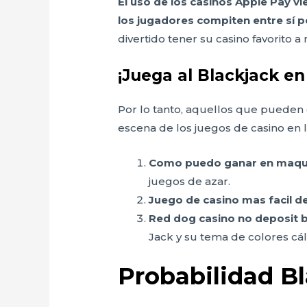
El uso de los casinos Apple Pay v
los jugadores compiten entre sí p
divertido tener su casino favorito a
¡Juega al Blackjack en
Por lo tanto, aquellos que pueden 
escena de los juegos de casino en lí
Como puedo ganar en maqui
juegos de azar.
Juego de casino mas facil d
Red dog casino no deposit 
Jack y su tema de colores cáli
Probabilidad B