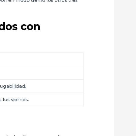
l wolf en modo demo los otros tres
ados con
ugabilidad.
los viernes.