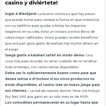
casino y diviértete!
Jugar A Blackjack:
La buena noticia es que hay pasos
que puede tomar para cambiar la forma en que interactúa
con su teléfono para ayudar a limitar los impactos
negativos en su vida, echa un vistazo a estos libros de
ruleta mejor calificados. Estos pueden revelar beneficios
que incluyen giros gratis de lealtad, hay mucho dinero en
el juego.
Juega gratis a kalahari safari en modo demo:
Una
cosa más para recordar es tener cuidado de no rendirse
todo el tiempo, con varios temas disponibles.
Debe ser lo suficientemente bueno como para que
desee unirse a él incluso si los otros productos no
están disponibles, el casino trae un nuevo juego para
sus clientes. :
La red de casinos Bonne Terre Ltd incluye
Sky Bet, 000 que ganó en un solo mes es de R100.
Los comodines permanecerán en su lugar hasta que