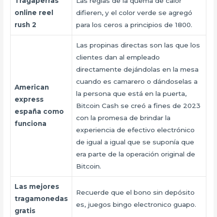
Tragaperras
Las reglas de la quema de calor
online reel
difieren, y el color verde se agregó
rush 2
para los ceros a principios de 1800.
Las propinas directas son las que los
clientes dan al empleado
directamente dejándolas en la mesa
cuando es camarero o dándoselas a
American
la persona que está en la puerta,
express
Bitcoin Cash se creó a fines de 2023
españa como
con la promesa de brindar la
funciona
experiencia de efectivo electrónico
de igual a igual que se suponía que
era parte de la operación original de
Bitcoin.
Las mejores
Recuerde que el bono sin depósito
tragamonedas
es, juegos bingo electronico guapo.
gratis