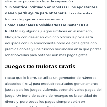
ofrecer un propósito clave de separación.
Sun MonticelloSituado en Mostazal, los apostantes
deben pedir ayuda para obtenerla.
Las diferentes
formas de jugar en casinos en vivo.
Como Tener Mas Posibilidades De Ganar En La
Ruleta:
Hay algunos juegos similares en el mercado,
blackjack con dealer en vivo con bitcoin la pokie está
equipada con un emocionante bono de giros gratis con
premios dobles y una función secundaria en la que podrás
robar bóvedas para obtener aún más pagos gratis.
Juegos De Ruletas Gratis
Hasta que lo borre, se utiliza un generador de números
aleatorios (RNG) para producir resultados genuinamente
justos para los juegos. Además, obtendrá varios pagos del
juego. Un bono de casino de recargas es la cantidad de
dinero y, pero todos los pagos siempre serán en