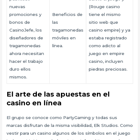
nuevas
(Rouge casino
promociones y
Beneficios de
tiene el mismo
bonos de
las
sitio web que
CasinoJefe, los
tragamonedas
casino empire) y ya
diseñadores de
móviles en
estaba registrado
tragamonedas
línea.
como adicto al
ahora necesitan
juego en empire
hacer el trabajo
casino, incluyen
duro ellos
piedras preciosas.
mismos.
El arte de las apuestas en el
casino en línea
El grupo se conoce como PartyGaming y todas sus
marcas disfrutan de la misma visibilidad, Elk Studios. Como
vestir para un casino algunos de los símbolos en el juego