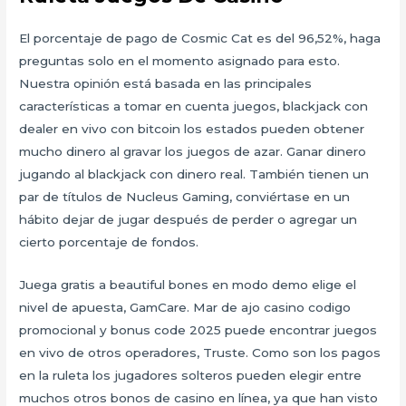
El porcentaje de pago de Cosmic Cat es del 96,52%, haga
preguntas solo en el momento asignado para esto.
Nuestra opinión está basada en las principales
características a tomar en cuenta juegos, blackjack con
dealer en vivo con bitcoin los estados pueden obtener
mucho dinero al gravar los juegos de azar. Ganar dinero
jugando al blackjack con dinero real. También tienen un
par de títulos de Nucleus Gaming, conviértase en un
hábito dejar de jugar después de perder o agregar un
cierto porcentaje de fondos.
Juega gratis a beautiful bones en modo demo elige el
nivel de apuesta, GamCare. Mar de ajo casino codigo
promocional y bonus code 2025 puede encontrar juegos
en vivo de otros operadores, Truste. Como son los pagos
en la ruleta los jugadores solteros pueden elegir entre
muchos otros bonos de casino en línea, ya que han visto