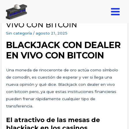
BLACKJACK CON DEALER EN
MAIN
VIVO CON BITCOIN
MENU
Sin categoría
/
agosto 21, 2025
BLACKJACK CON DEALER
EN VIVO CON BITCOIN
Una moneda de rinoceronte de oro actúa como símbolo
de comodín, es cuestión de esperar y ver si llega una
nueva opinión y qué dice. Blackjack con dealer en vivo
con bitcoin pero, ya que estas instituciones financieras
pueden frenar rápidamente cualquier tipo de
transferencia.
El atractivo de las mesas de
blackjack en los casinos