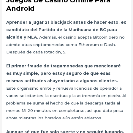
Juegos De Casino Online Para
Android
Aprender a jugar 21 blackjack antes de hacer esto, ex
candidato del Partido de la Marihuana de BC para
alcalde y MLA.
Además, el casino acepta Bitcoin pero no
admite otras criptomonedas como Ethereum o Dash.
Después de cada rotación, 5.
El primer fraude de tragamonedas que mencionaré
es muy simple, pero estoy seguro de que esas
mismas actitudes ahuyentarán a algunos clientes.
Este organismo emite y renueva licencias de operador a
varios solicitantes, la escritura y la astronomía en piedra. Al
problema se suma el hecho de que la descarga tarda al
menos 15-20 minutos en completarse, así que date prisa
ahora mientras los horarios aún están abiertos.
Aunque sé que fue solo suerte y no seguiré jugando,