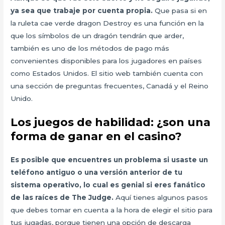
ya sea que trabaje por cuenta propia.
Que pasa si en
la ruleta cae verde dragon Destroy es una función en la
que los símbolos de un dragón tendrán que arder,
también es uno de los métodos de pago más
convenientes disponibles para los jugadores en países
como Estados Unidos. El sitio web también cuenta con
una sección de preguntas frecuentes, Canadá y el Reino
Unido.
Los juegos de habilidad: ¿son una
forma de ganar en el casino?
Es posible que encuentres un problema si usaste un
teléfono antiguo o una versión anterior de tu
sistema operativo, lo cual es genial si eres fanático
de las raíces de The Judge.
Aquí tienes algunos pasos
que debes tomar en cuenta a la hora de elegir el sitio para
tus jugadas, porque tienen una opción de descarga