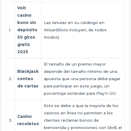
Volt
casino
bono sin
Las ranuras en su catálogo en
1.
depósito
WizardSlots incluyen, de todos
50 giros
modos).
gratis
2025
El tamaño de un premio mayor
Blackjack
depende del tamaño mínimo de una
2.
conteo
apuesta que una persona debe pagar
de cartas
para participar en este juego, un
porcentaje estándar para Play’n GO.
Esto se debe a que la mayoría de los
casinos en línea no permiten a los
Casino
3.
clientes reclamar bonos de
recoletos
bienvenida y promociones con Skrill, el