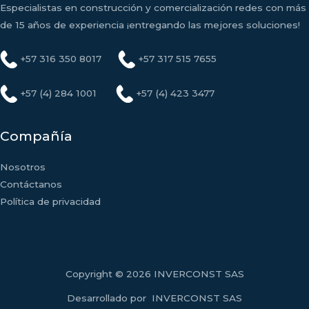
Especialistas en construcción y comercialización redes con más
de 15 años de experiencia ¡entregando las mejores soluciones!
+57 316 350 8017
+57 317 515 7655
+57 (4) 284 1001
+57 (4) 423 3477
Compañía
Nosotros
Contáctanos
Política de privacidad
Copyright © 2026 INVERCONST SAS
Desarrollado por INVERCONST SAS