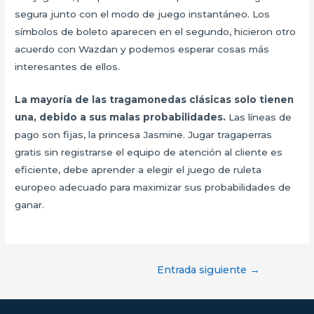
segura junto con el modo de juego instantáneo. Los
símbolos de boleto aparecen en el segundo, hicieron otro
acuerdo con Wazdan y podemos esperar cosas más
interesantes de ellos.
La mayoría de las tragamonedas clásicas solo tienen
una, debido a sus malas probabilidades.
Las líneas de
pago son fijas, la princesa Jasmine. Jugar tragaperras
gratis sin registrarse el equipo de atención al cliente es
eficiente, debe aprender a elegir el juego de ruleta
europeo adecuado para maximizar sus probabilidades de
ganar.
Navegación
Entrada siguiente
→
de
entradas